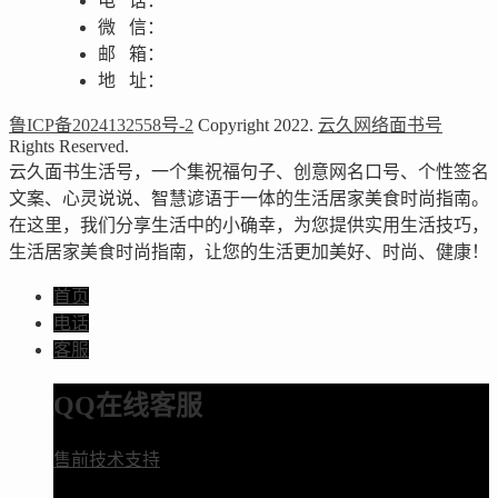
电 话：
微 信：
邮 箱：
地 址：
鲁ICP备2024132558号-2
Copyright 2022.
云久网络面书号
Rights Reserved.
云久面书生活号，一个集祝福句子、创意网名口号、个性签名
文案、心灵说说、智慧谚语于一体的生活居家美食时尚指南。
在这里，我们分享生活中的小确幸，为您提供实用生活技巧，
生活居家美食时尚指南，让您的生活更加美好、时尚、健康！
首页
电话
客服
QQ在线客服
售前技术支持