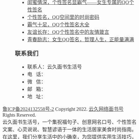
闺蜜情深，个性签名显霸气——女生专属的QQ个
性签名
个性签名，QQ空间里的时尚密码
霸气十足，QQ个性签名大全
友谊长存：QQ个性签名中的友情箴言
青春励志：女生QQ签名，哲理人生，正能量满满
联系我们
联系人：云久面书生活号
电 话：
微 信：
邮 箱：
地 址：
鲁ICP备2024132558号-2
Copyright 2022.
云久网络面书号
Rights Reserved.
云久面书生活号，一个集祝福句子、创意网名口号、个性签名
文案、心灵说说、智慧谚语于一体的生活居家美食时尚指南。
在这里，我们分享生活中的小确幸，为您提供实用生活技巧，