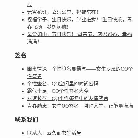
应
元宵花灯，喜乐满堂，祝福常在！
祝福学子，生日快乐，学业进步！ 生日快乐，青
春飞扬，梦想起航！
母爱如山，节日快乐！ 母亲节，感恩妈妈，幸福
满满！
签名
闺蜜情深，个性签名显霸气——女生专属的QQ个
性签名
个性签名，QQ空间里的时尚密码
霸气十足，QQ个性签名大全
友谊长存：QQ个性签名中的友情箴言
青春励志：女生QQ签名，哲理人生，正能量满满
联系我们
联系人：云久面书生活号