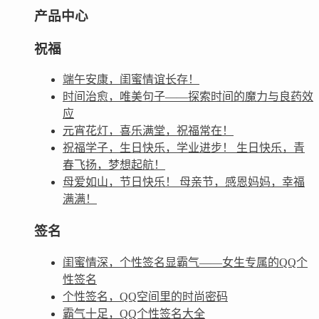
产品中心
祝福
端午安康，闺蜜情谊长存！
时间治愈，唯美句子——探索时间的魔力与良药效
应
元宵花灯，喜乐满堂，祝福常在！
祝福学子，生日快乐，学业进步！ 生日快乐，青
春飞扬，梦想起航！
母爱如山，节日快乐！ 母亲节，感恩妈妈，幸福
满满！
签名
闺蜜情深，个性签名显霸气——女生专属的QQ个
性签名
个性签名，QQ空间里的时尚密码
霸气十足，QQ个性签名大全