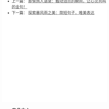
上一篇：
那兔感人语录：触动泪点的瞬间，让心灵共鸣
的金句！
下一篇：
探索暴风雨之美：简短句子，唯美表达