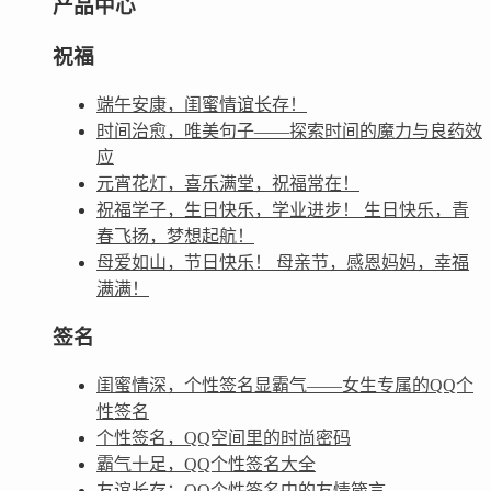
产品中心
祝福
端午安康，闺蜜情谊长存！
时间治愈，唯美句子——探索时间的魔力与良药效
应
元宵花灯，喜乐满堂，祝福常在！
祝福学子，生日快乐，学业进步！ 生日快乐，青
春飞扬，梦想起航！
母爱如山，节日快乐！ 母亲节，感恩妈妈，幸福
满满！
签名
闺蜜情深，个性签名显霸气——女生专属的QQ个
性签名
个性签名，QQ空间里的时尚密码
霸气十足，QQ个性签名大全
友谊长存：QQ个性签名中的友情箴言