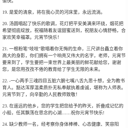
愉快。
19. 是爱的清泉，将在我心灵的河床里，永远流淌。
20. 汤圆唱起了快乐的歌调，花灯把平安美满来环绕，烟花把
希望彻底绽放，祝福随着友谊甜蜜送到，祝朋友心情舒畅，合
家欢笑幸福罩。元宵节快乐！
21. 一根粉笔“吱吱”歌唱着你无悔的生命，三尺讲台矗立着你
高大的身影，你们拥有一个响亮又伟大的名字，老师，元宵节
要来到了，学生要把一束世界上最美丽的鲜花献给您，谢谢
您，是您用孜孜不倦的教育给了学生无限的未来。
22. -一心两手三魂四目五脏六腑七嘴八舌九思十想，全为教书
育人。豁达浑厚温柔质扑无私奉献执着虔诚，堪称为人师表。
元宵节到了，向辛勤的人民教师致敬！
23. 在遥远的他乡，您的学生把您给予的昨天，折叠成记忆的
小船，任其飘荡在思念的心湖……祝你元宵节快乐!
24. 缺少教师一名，经考察你身体棒棒、心态健康、笑容阳