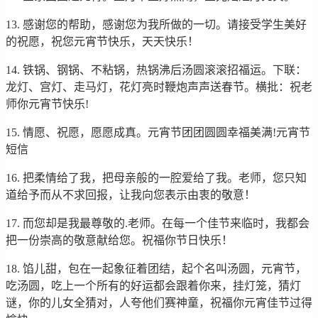
13. 感谢您的帮助，感谢您为我所做的一切。请接受学生美好
的祝愿，祝您元宵节快乐，天天快乐！
14. 铁锅、钢锅、不粘锅，热锅沸后汤圆滚滚招福运。下联：
龙灯、宫灯、走马灯，花灯亮时鞭炮声声送春节。横批：祝老
师你元宵节快乐!
15. 情愿、祝愿，愿愿成真。元宵节团团圆圆幸福美满!元宵节
短信
16. 把柔情给了我，把母亲般的一腔爱给了我。老师，您只知
道给予而从不求回报，让我向您表示由衷的敬意！
17. 而您却是我最尊敬的.老师。在每一个佳节来临时，我都会
把一份崇高的敬意献给您。祝福你节日快乐！
18. 馅儿甜，包在一起象征着团结，起个名叫汤圆，元宵节，
吃汤圆，吃上一个所有的好运都会跟着你来，挂灯笼，猜灯
谜，你的儿女全猜对，人夸他们赛神童，祝福你元宵佳节过得