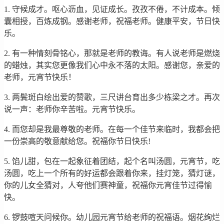
1. 守候成才。呕心沥血，见证成长。孜孜不倦，不计成本。倾
囊相授，百炼成钢。感谢老师，祝福老师。健康平安，节日快
乐。
2. 有一种情刻骨铭心，那就是老师的教诲。有人说老师是燃烧
的蜡烛，其实您更像我们心中永不落的太阳。感谢您，亲爱的
老师，元宵节快乐！
3. 两鬓斑白绘出爱的赞歌，三尺讲台育出多少栋梁之才。再次
说一声：老师你辛苦啦。元宵节快乐。
4. 而您却是我最尊敬的老师。在每一个佳节来临时，我都会把
一份崇高的敬意献给您。祝福你节日快乐!
5. 馅儿甜，包在一起象征着团结，起个名叫汤圆，元宵节，吃
汤圆，吃上一个所有的好运都会跟着你来，挂灯笼，猜灯谜，
你的儿女全猜对，人夸他们赛神童，祝福你元宵佳节过得愉
快。
6. 锣鼓喧天问候你。幼儿园元宵节给老师的祝福语。烟花绚烂