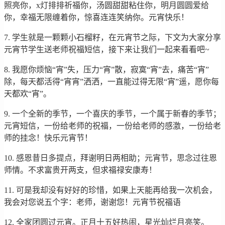
照亮你，x灯排排祈福你，汤圆甜甜粘住你，明月圆圆爱给
你，幸福无限缠着你，惊喜连连笑纳你。元宵快乐！
7. 学生就是一颗颗小石榴籽，在元宵节之际，下文为大家分享
元宵节学生送老师祝福短信，接下来让我们一起来看看吧~
8. 我愿你烦恼“宵”失，压力“宵”散，寂寞“宵”去，痛苦“宵”
除，每天都活得“宵宵”洒洒，一直能过得无限“宵”遥，愿你每
天都欢“宵”。
9. 一个全新的季节，一个喜庆的季节，一个属于新春的季节；
元宵短信，一份给老师的祝福，一份给老师的感激，一份给老
师的挂念！快乐元宵节！
10. 感恩昔日多提点，拜谢明日两相助；元宵节，思念过往恩
师情。不求富贵开两支，但求福禄安康寿！
11. 可是我却没有好好的珍惜，如果上天能再给我一次机会，
我会对您说五个字：老师，谢谢您！元宵节祝福语
12. 全家团圆过元宵。正月十五好热闹，星光灿烂月亮笑。