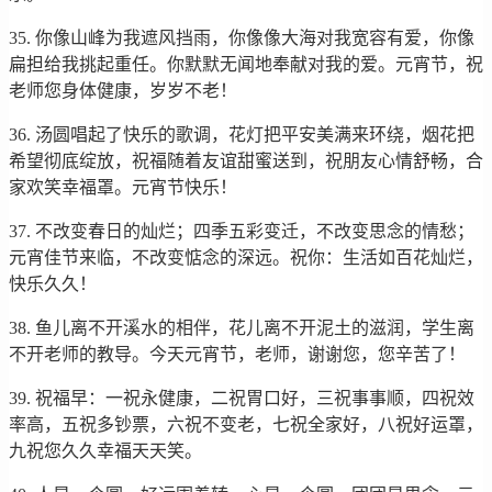
35. 你像山峰为我遮风挡雨，你像像大海对我宽容有爱，你像
扁担给我挑起重任。你默默无闻地奉献对我的爱。元宵节，祝
老师您身体健康，岁岁不老！
36. 汤圆唱起了快乐的歌调，花灯把平安美满来环绕，烟花把
希望彻底绽放，祝福随着友谊甜蜜送到，祝朋友心情舒畅，合
家欢笑幸福罩。元宵节快乐！
37. 不改变春日的灿烂；四季五彩变迁，不改变思念的情愁；
元宵佳节来临，不改变惦念的深远。祝你：生活如百花灿烂，
快乐久久！
38. 鱼儿离不开溪水的相伴，花儿离不开泥土的滋润，学生离
不开老师的教导。今天元宵节，老师，谢谢您，您辛苦了！
39. 祝福早：一祝永健康，二祝胃口好，三祝事事顺，四祝效
率高，五祝多钞票，六祝不变老，七祝全家好，八祝好运罩，
九祝您久久幸福天天笑。