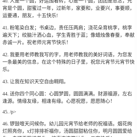
40. 人是一个圆，好运围着转，心是一个圆，团团是思念，元
宵是个圆，甜蜜过一年，过新年，家要和，业要兴，事要顺，
运要通，朋友，十五快乐!
41. 粉笔染白发；书桌边，责任压两肩；浇花朵育桃李，桃李
遍天下；绞脑汁洒心血，学生青胜于蓝；像蜡烛像春蚕，奉献
赤诚一片。祝老师元宵节快乐！
42. 我要用老师教我写的字，用老师教我的美好词语，为您发
一条最美的信息，在这个特殊的日子里，祝您元宵节元宵节快
乐。
43. 让我在知识天空自由翱翔。
44. 送你四个同心圆：心圆梦圆，圆圆满满。财源福源，左右
逢源。情缘友缘，相逢有缘。心愿祝愿，愿愿随心！
45. /p>
46. 锣鼓喧天问候你。幼儿园元宵节给老师的祝福语。烟花绚
烂照亮你，x灯排排祈福你，汤圆甜甜粘住你，明月圆圆爱给