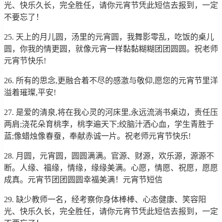
光、快乐久长，完全胜任，请你元宵节凭此短信去报到，一定
不要忘了！
25. 天上的月儿圆，汤里的元宵圆，我舞影零乱，吃饭的桌儿
圆，你我的情更圆，就像元宵一样黏黏糊糊团团圆圆。祝老师
元宵节快乐!
26. 所有的思念,更融合着不尽的感激与敬仰,愿您的元宵节里洋
溢着璀璨,平安!
27. 是爱的清泉,将在我心灵的河床里,永远流淌书桌边，责任压
两肩;浇花朵育桃李，桃李遍天下;绞脑汁洒心血，学生青胜于
蓝;像蜡烛像春蚕，奉献赤诚一片。祝老师元宵节快乐!
28. 月圆，元宵圆，圆圆满满。官源、财源，欢乐源，源源不
断。人缘、福缘，情缘，缘缘美满。心愿，情愿、祝愿，愿愿
成真。元宵节团团圆圆幸福美满！元宵节短信
29. 缺少教师一名，经考察你身体棒棒、心态健康、笑容阳
光、快乐久长，完全胜任，请你元宵节凭此短信去报到，一定