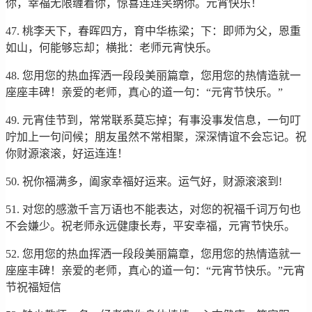
你，幸福无限缠着你，惊喜连连笑纳你。元宵快乐！
47. 桃李天下，春晖四方，育中华栋梁；下：即师为父，恩重
如山，何能够忘却；横批：老师元宵快乐。
48. 您用您的热血挥洒一段段美丽篇章，您用您的热情造就一
座座丰碑！亲爱的老师，真心的道一句：“元宵节快乐。”
49. 元宵佳节到，常常联系莫忘掉；有事没事发信息，一句叮
咛加上一句问候；朋友虽然不常相聚，深深情谊不会忘记。祝
你财源滚滚，好运连连！
50. 祝你福满多，阖家幸福好运来。运气好，财源滚滚到!
51. 对您的感激千言万语也不能表达，对您的祝福千词万句也
不会嫌少。祝老师永远健康长寿，平安幸福，元宵节快乐。
52. 您用您的热血挥洒一段段美丽篇章，您用您的热情造就一
座座丰碑！亲爱的老师，真心的道一句：“元宵节快乐。”元宵
节祝福短信