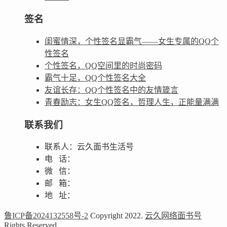
签名
闺蜜情深，个性签名显霸气——女生专属的QQ个
性签名
个性签名，QQ空间里的时尚密码
霸气十足，QQ个性签名大全
友谊长存：QQ个性签名中的友情箴言
青春励志：女生QQ签名，哲理人生，正能量满满
联系我们
联系人：云久面书生活号
电 话：
微 信：
邮 箱：
地 址：
鲁ICP备2024132558号-2
Copyright 2022.
云久网络面书号
Rights Reserved.