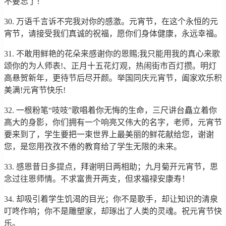
不要忘了！
30. 万语千言诉不完我对你的感激。元宵节，在这个永恒的元
宵节，请接受我们真诚的祝福，愿你们身体健康，永远幸福。
31. 不敢用鲜艳的花朵来感谢你的恩赐;我只能用我的真心来歌
颂你的为人师表!、正月十五花灯观，热闹街市百灯攒。明灯
高悬贺新年，更待节后尽开颜。举国同庆元宵节，阖家欢乐积
美满!元宵节快乐!
32. 一根粉笔“吱吱”歌唱着你无悔的生命，三尺讲台矗立着你
高大的身影，你们拥有一个响亮又伟大的名字，老师，元宵节
要来到了，学生要把一束世界上最美丽的鲜花献给您，谢谢
您，是您用孜孜不倦的教育给了学生无限的未来。
33. 感恩昔日多提点，拜谢明日两相助；九月菊开元宵节，思
念过往恩师情。不求富贵开两支，但求福禄安康寿！
34. 却吸引着学生饥渴的目光；你不是歌手，却让知识的清泉
叮咚作响；你不是雕塑家，却琢出了人类的灵魂。祝元宵节快
乐。