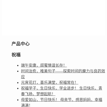
产品中心
祝福
端午安康，闺蜜情谊长存！
时间治愈，唯美句子——探索时间的魔力与良药效
应
元宵花灯，喜乐满堂，祝福常在！
祝福学子，生日快乐，学业进步！ 生日快乐，青
春飞扬，梦想起航！
母爱如山，节日快乐！ 母亲节，感恩妈妈，幸福
满满！