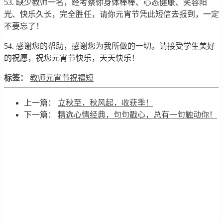
53. 缺少教师一名，经考察你身体棒棒、心态健康、笑容阳
光、快乐久长，完全胜任，请你元宵节凭此短信去报到，一定
不要忘了！
54. 感谢您的帮助，感谢您为我所做的一切。请接受学生美好
的祝愿，祝您元宵节快乐，天天快乐！
标签：
教师元宵节祝福短
上一篇：
立秋至，秋风起，收获季！
下一篇：
精选心情经典，句句戳心，总有一句触动你！