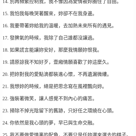
14. 別再頻繁控制我，我不像因為愛情被妳圈住了自由。
15. 我怕我每晚哭著醒來，妳卻不在我身邊。
16. 我要帶著妳給我的溫暖，去加熱未來所有的遇見。
17. 發脾氣的時候，我除了自己誰都沒讓過。
18. 如果謊言能讓妳安好，那麼我情願妳恨我。
19. 請原諒我不知好歹，壹廂情願喜歡了妳這麼久。
20. 把妳對我的愛點滴都裝進心懷，不再遺漏微縷。
21. 我想妳的時候，總是把思念寫在風裡飄向妳。
22. 強裝著微笑，讓人感覺不到內心的痛苦。
23. 掃除不掉光陰留下的舊跡，只好任之環繞在心頭。
24. 你依然是我心頭的夢，早已與生命交融。
25. 我不要做愛情裏的配角，不要只是任妳選來選去的棋子。