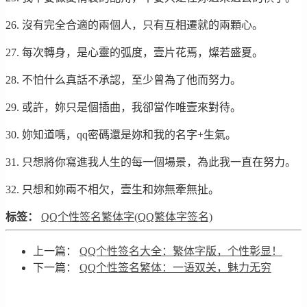
26. 沒有完全合適的兩個人，只有互相遷就的兩顆心。
27. 每次轉身，是心靈的弧度，壹片花焉，燦若盛夏。
28. 不怕什么真話不承認，至少曾為了他而努力。
29. 或許，妳只是個插曲，我卻當作唯壹來對待。
30. 妳知道嗎，qq密碼還是妳和我的名字+生氣。
31. 只想將你寫進我人生的每一個場景，為此我一直在努力。
32. 只想和妳兩不相欠，壹生和妳無牽無扯。
标签：
QQ个性签名繁体字(QQ繁体字签名)
上一篇：
QQ个性签名大全：繁体字版，个性彰显！
下一篇：
QQ个性签名繁体：一语双关，魅力无穷