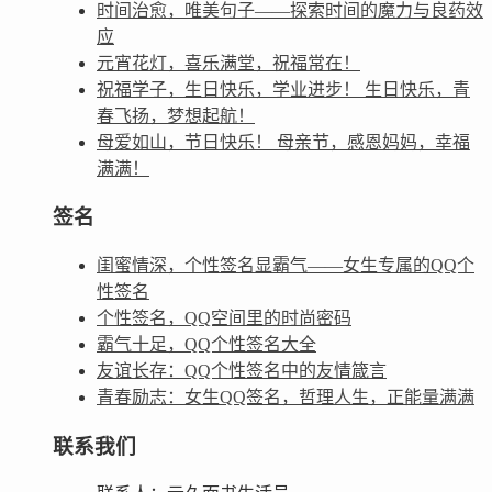
时间治愈，唯美句子——探索时间的魔力与良药效
应
元宵花灯，喜乐满堂，祝福常在！
祝福学子，生日快乐，学业进步！ 生日快乐，青
春飞扬，梦想起航！
母爱如山，节日快乐！ 母亲节，感恩妈妈，幸福
满满！
签名
闺蜜情深，个性签名显霸气——女生专属的QQ个
性签名
个性签名，QQ空间里的时尚密码
霸气十足，QQ个性签名大全
友谊长存：QQ个性签名中的友情箴言
青春励志：女生QQ签名，哲理人生，正能量满满
联系我们