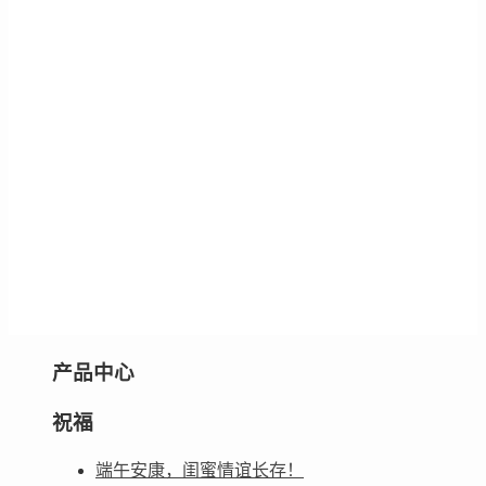
产品中心
祝福
端午安康，闺蜜情谊长存！