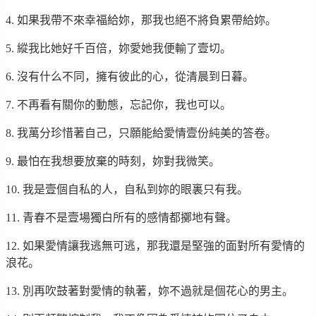
4. 如果我帶不來幸福給妳，那我也絕不將負累帶給妳。
5. 縱我比她好千百倍，妳愛她我便輸了壹切。
6. 沒有什么不同，擁有彼此的心，從清晨到日暮。
7. 不再看有關你的動態，忘記你，我也可以。
8. 我萬分珍惜著自己，只願能給愛情壹份純美的答卷。
9. 最怕在我想要放棄的時刻，妳對我微笑。
10. 我是壹個自私的人，自私到妳的眼裏只有我。
11. 青春不是壹場獨白所有的感情都擲地有聲。
12. 如果愛情讓我逃無可逃，那我還是堅強的面對所有愛情的
浪花。
13. 別再吹鼓著對愛情的執著，妳不過就是個花心的男主。