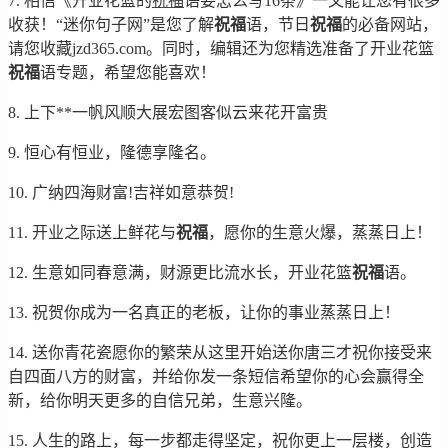
7. 相信《开业花篮的
祝福
语要怎么写16条》一文能让您有很多
收获！“迷你句子网”是您了解
祝福
语，节日
祝福
的必备网站，
请您收藏jzd365.com。同时，编辑还为您精选准备了开业花篮
祝福
语专题，希望您能喜欢！
8. 上下**一帆风顺大展宏图客似云来花开富贵
9. 恒心有恒业，隆德享隆名。
10. 广纳四海财富!吉祥如意恭贺!
11. 开业之际送上鲜花与
祝福
，愿你的生意火爆，蒸蒸日上！
12. 生意如同春意满，财源更比流水长，开业花篮
祝福
语。
13. 祝贺你成为一名真正的老板，让你的事业蒸蒸日上！
14. 送你青花瓷愿你的繁荣从这里开始送你唐三才祝你接受来
自四面八方的财富，并给你发一条短信希望你的心会赢得全
新，给你明天更多的自信兄弟，生意兴隆。
15. 人生的路上，每一步都走得坚定，祝你更上一层楼，创造