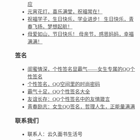
应
元宵花灯，喜乐满堂，祝福常在！
祝福学子，生日快乐，学业进步！ 生日快乐，青
春飞扬，梦想起航！
母爱如山，节日快乐！ 母亲节，感恩妈妈，幸福
满满！
签名
闺蜜情深，个性签名显霸气——女生专属的QQ个
性签名
个性签名，QQ空间里的时尚密码
霸气十足，QQ个性签名大全
友谊长存：QQ个性签名中的友情箴言
青春励志：女生QQ签名，哲理人生，正能量满满
联系我们
联系人：云久面书生活号