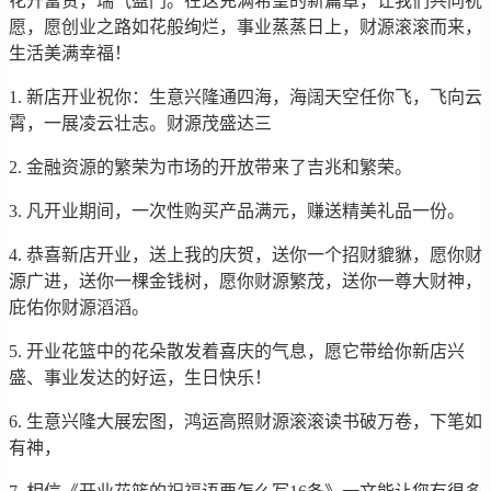
花开富贵，瑞气盈门。在这充满希望的新篇章，让我们共同祝
愿，愿创业之路如花般绚烂，事业蒸蒸日上，财源滚滚而来，
生活美满幸福！
1. 新店开业祝你：生意兴隆通四海，海阔天空任你飞，飞向云
霄，一展凌云壮志。财源茂盛达三
2. 金融资源的繁荣为市场的开放带来了吉兆和繁荣。
3. 凡开业期间，一次性购买产品满元，赚送精美礼品一份。
4. 恭喜新店开业，送上我的庆贺，送你一个招财貔貅，愿你财
源广进，送你一棵金钱树，愿你财源繁茂，送你一尊大财神，
庇佑你财源滔滔。
5. 开业花篮中的花朵散发着喜庆的气息，愿它带给你新店兴
盛、事业发达的好运，生日快乐！
6. 生意兴隆大展宏图，鸿运高照财源滚滚读书破万卷，下笔如
有神，