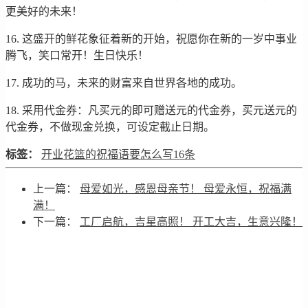
更美好的未来！
16. 这盛开的鲜花象征着新的开始，祝愿你在新的一岁中事业
腾飞，笑口常开！生日快乐！
17. 成功的马，未来的财富来自世界各地的成功。
18. 采用代金券：凡买元的即可赠送元的代金券，买元送元的
代金券，不做现金兑换，可设定截止日期。
标签：
开业花篮的祝福语要怎么写16条
上一篇：
母爱如光，感恩母亲节！ 母爱永恒，祝福满
满！
下一篇：
工厂启航，吉星高照！ 开工大吉，生意兴隆！